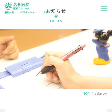
お知らせ
整形外科・リハビリテーション │ 北千住
名倉医院 駅
前クリニック
TOPICS
TOP
お知らせ