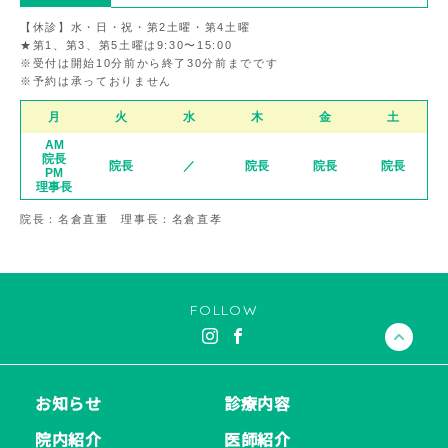
【休診】水・日・祝・第2土曜・第4土曜
★第1、第3、第5土曜は9:30〜15:00
※受付は開始10分前から終了30分前までです
※予約は承っておりません
月
火
水
木
金
土
AM
院長
院長
／
院長
院長
院長
PM
理事長
院長：名倉直重 理事長：名倉直孝
FOLLOW
お知らせ
診療内容
院内紹介
医師紹介