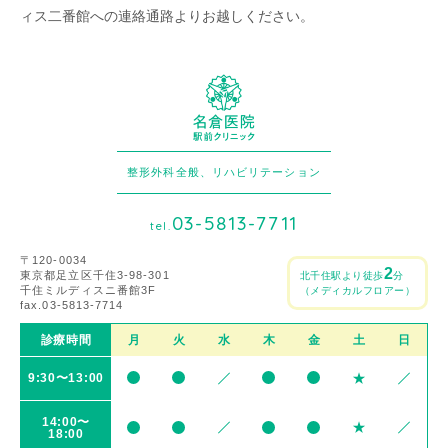
ィス二番館への連絡通路よりお越しください。
整形外科全般、リハビリテーション
03-5813-7711
tel.
〒120-0034
2
東京都足立区千住3-98-301
北千住駅より徒歩
分
千住ミルディスニ番館3F
（メディカルフロアー）
fax.03-5813-7714
診療時間
月
火
水
木
金
土
日
9:30〜13:00
14:00〜
18:00