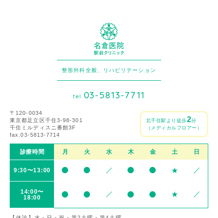
整形外科全般、リハビリテーション
03-5813-7711
tel.
〒120-0034
2
東京都足立区千住3-98-301
北千住駅より徒歩
分
千住ミルディスニ番館3F
（メディカルフロアー）
fax.03-5813-7714
診療時間
月
火
水
木
金
土
日
9:30〜13:00
14:00〜
18:00
【休診】水・日・祝・第2土曜・第4土曜