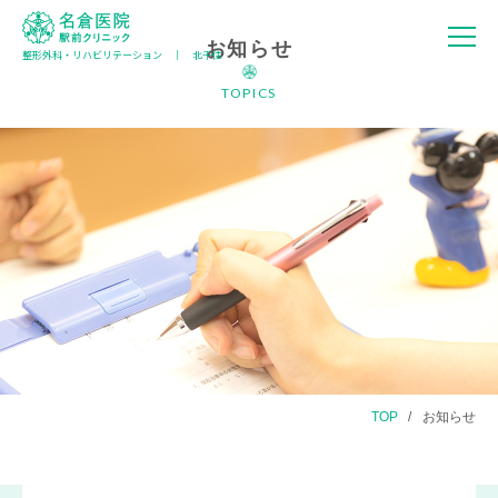
お知らせ
整形外科・リハビリテーション │ 北千住
名倉医院 駅
前クリニック
TOPICS
TOP
お知らせ