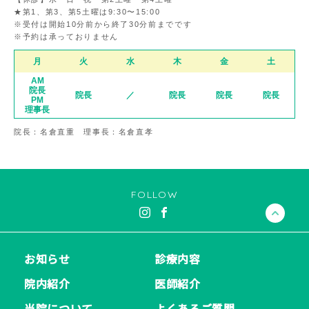
★第1、第3、第5土曜は9:30〜15:00
※受付は開始10分前から終了30分前までです
※予約は承っておりません
月
火
水
木
金
土
AM
院長
院長
／
院長
院長
院長
PM
理事長
院長：名倉直重 理事長：名倉直孝
FOLLOW
お知らせ
診療内容
院内紹介
医師紹介
当院について
よくあるご質問