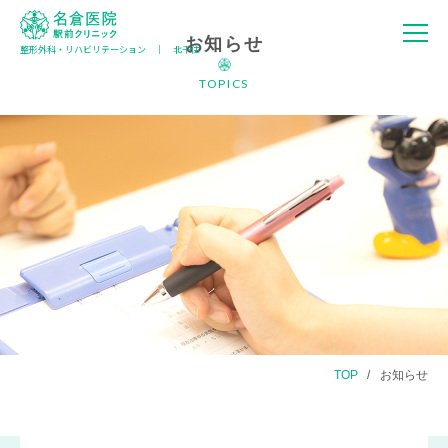
お知らせ
整形外科・リハビリテーション │ 北千住
名倉医院 駅
前クリニック
TOPICS
TOP
お知らせ