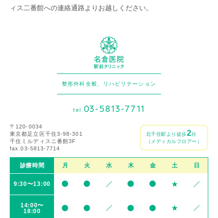
ィス二番館への連絡通路よりお越しください。
整形外科全般、リハビリテーション
03-5813-7711
tel.
〒120-0034
2
東京都足立区千住3-98-301
北千住駅より徒歩
分
千住ミルディスニ番館3F
（メディカルフロアー）
fax.03-5813-7714
診療時間
月
火
水
木
金
土
日
9:30〜13:00
14:00〜
18:00