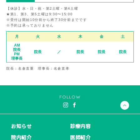
【休診】水・日・祝・第2土曜・第4土曜
★第1、第3、第5土曜は9:30〜15:00
※受付は開始10分前から終了30分前までです
※予約は承っておりません
月
火
水
木
金
土
AM
院長
院長
／
院長
院長
院長
PM
理事長
院長：名倉直重 理事長：名倉直孝
FOLLOW
お知らせ
診療内容
院内紹介
医師紹介