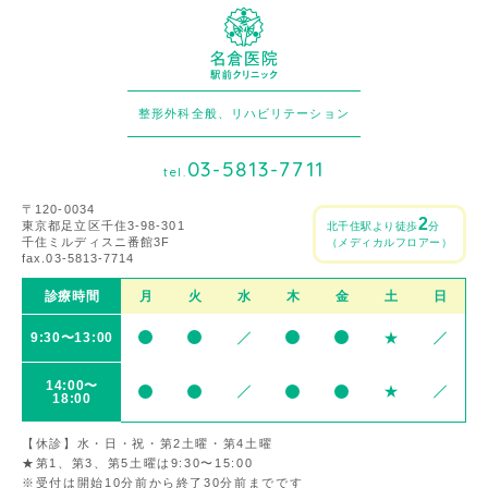
整形外科全般、リハビリテーション
03-5813-7711
tel.
〒120-0034
2
東京都足立区千住3-98-301
北千住駅より徒歩
分
千住ミルディスニ番館3F
（メディカルフロアー）
fax.03-5813-7714
診療時間
月
火
水
木
金
土
日
9:30〜13:00
14:00〜
18:00
【休診】水・日・祝・第2土曜・第4土曜
★第1、第3、第5土曜は9:30〜15:00
※受付は開始10分前から終了30分前までです