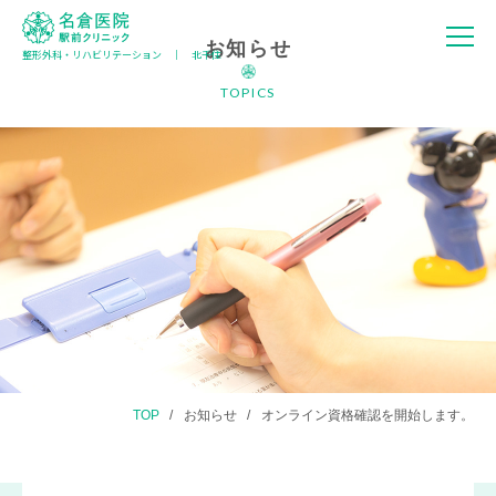
お知らせ
整形外科・リハビリテーション │ 北千住
名倉医院 駅
前クリニック
TOPICS
TOP
お知らせ
オンライン資格確認を開始します。