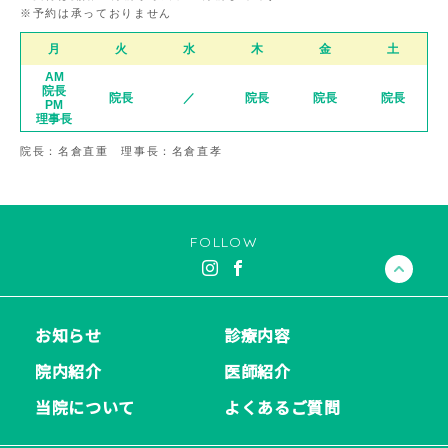
※予約は承っておりません
月
火
水
木
金
土
AM
院長
院長
／
院長
院長
院長
PM
理事長
院長：名倉直重 理事長：名倉直孝
FOLLOW
お知らせ
診療内容
院内紹介
医師紹介
当院について
よくあるご質問