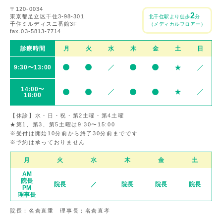
〒120-0034
2
東京都足立区千住3-98-301
北千住駅より徒歩
分
千住ミルディスニ番館3F
（メディカルフロアー）
fax.03-5813-7714
診療時間
月
火
水
木
金
土
日
9:30〜13:00
14:00〜
18:00
【休診】水・日・祝・第2土曜・第4土曜
★第1、第3、第5土曜は9:30〜15:00
※受付は開始10分前から終了30分前までです
※予約は承っておりません
月
火
水
木
金
土
AM
院長
院長
／
院長
院長
院長
PM
理事長
院長：名倉直重 理事長：名倉直孝