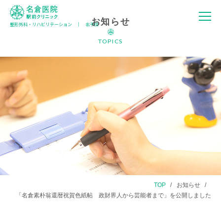
お知らせ
整形外科・リハビリテーション │ 北千住
名倉医院 駅
前クリニック
TOPICS
TOP
お知らせ
「名倉素朴翁還暦祝賀色紙帖 政財界人から芸能者まで」を公開しました