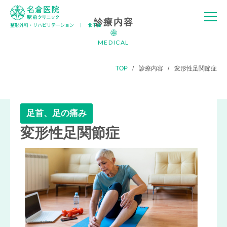
診療内容
整形外科・リハビリテーション │ 北千住
名倉医院 駅
前クリニック
MEDICAL
TOP
診療内容
変形性足関節症
足首、足の痛み
変形性足関節症