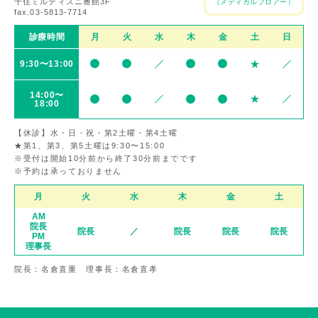
千住ミルディスニ番館3F
（メディカルフロアー）
fax.03-5813-7714
診療時間
月
火
水
木
金
土
日
9:30〜13:00
14:00〜
18:00
【休診】水・日・祝・第2土曜・第4土曜
★第1、第3、第5土曜は9:30〜15:00
※受付は開始10分前から終了30分前までです
※予約は承っておりません
月
火
水
木
金
土
AM
院長
院長
／
院長
院長
院長
PM
理事長
院長：名倉直重 理事長：名倉直孝