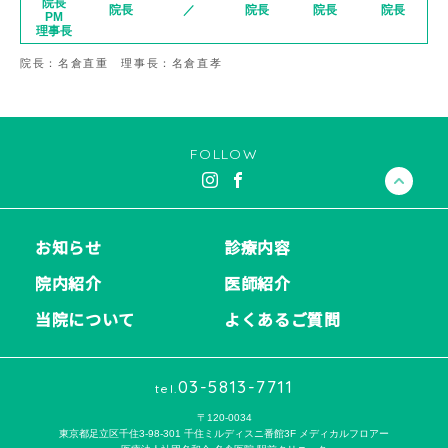
院長
院長
／
院長
院長
院長
PM
理事長
院長：名倉直重 理事長：名倉直孝
FOLLOW
お知らせ
診療内容
院内紹介
医師紹介
当院について
よくあるご質問
03-5813-7711
tel.
〒120-0034
東京都足立区千住3-98-301 千住ミルディスニ番館3F メディカルフロアー