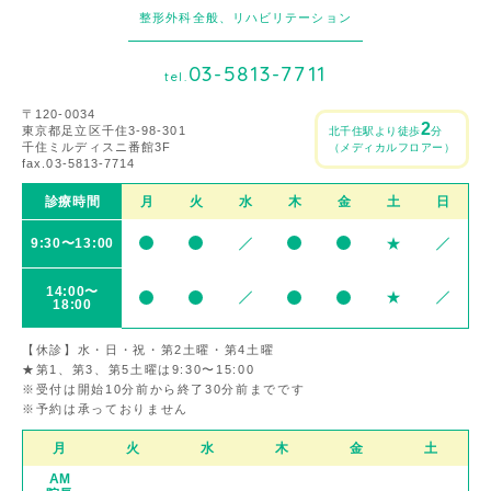
整形外科全般、リハビリテーション
03-5813-7711
tel.
〒120-0034
2
東京都足立区千住3-98-301
北千住駅より徒歩
分
千住ミルディスニ番館3F
（メディカルフロアー）
fax.03-5813-7714
診療時間
月
火
水
木
金
土
日
9:30〜13:00
14:00〜
18:00
【休診】水・日・祝・第2土曜・第4土曜
★第1、第3、第5土曜は9:30〜15:00
※受付は開始10分前から終了30分前までです
※予約は承っておりません
月
火
水
木
金
土
AM