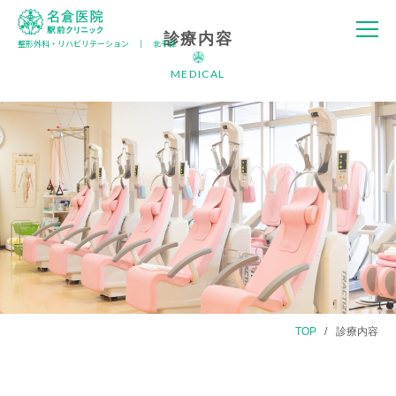
診療内容
整形外科・リハビリテーション │ 北千住
名倉医院 駅
前クリニック
MEDICAL
TOP
診療内容